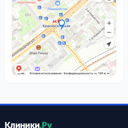
Клиники
.Ру