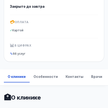
Закрыто до завтра
💳
ОПЛАТА
✓
Картой
📊
В ЦИФРАХ
🔧
66 услуг
О клинике
Особенности
Контакты
Врачи
🏥
О клинике