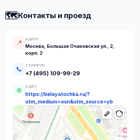
🗺️
Контакты и проезд
АДРЕС
📍
Москва, Большая Очаковская ул., 2,
корп. 2
ТЕЛЕФОН
📞
+7 (495) 109-99-29
САЙТ
🌐
https://belayatochka.ru/?
utm_medium=osn&utm_source=yb