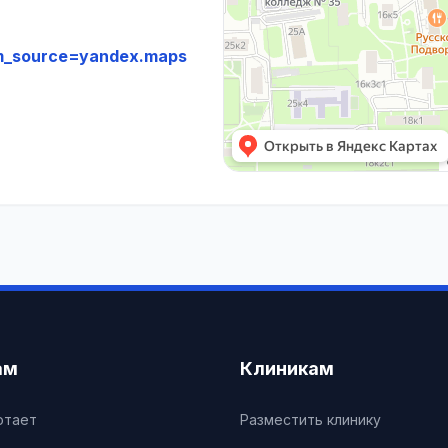
m_source=yandex.maps
ам
Клиникам
отает
Разместить клинику