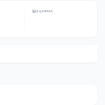
📊
В ЦИФРАХ