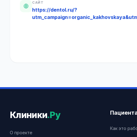
САЙТ
🌐
https://dentol.ru/?
utm_campaign=organic_kakhovskaya&ut
Пациент
Клиники
.Ру
Как это раб
О проекте