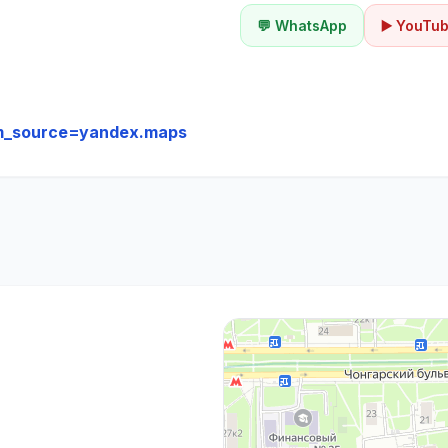
💬 WhatsApp
▶️ YouTu
m_source=yandex.maps