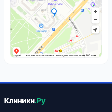
Клиники
.Ру