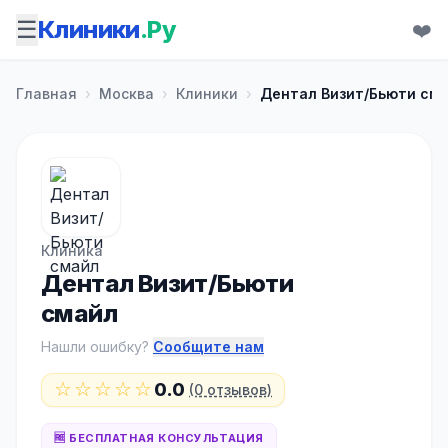
☰
Клиники
.Ру
❤️
Главная
›
Москва
›
Клиники
›
Дентал Визит/Бьюти см
Клиника
Дентал Визит/Бьюти
смайл
Нашли ошибку?
Сообщите нам
☆☆☆☆☆
0.0
(0 отзывов)
🆓 БЕСПЛАТНАЯ КОНСУЛЬТАЦИЯ