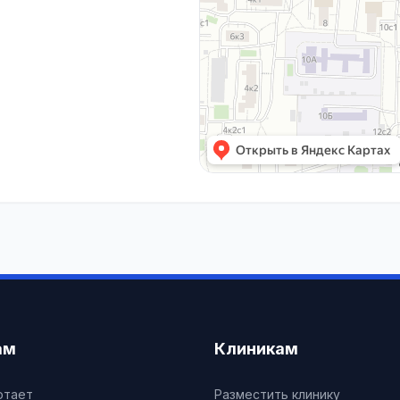
ам
Клиникам
отает
Разместить клинику