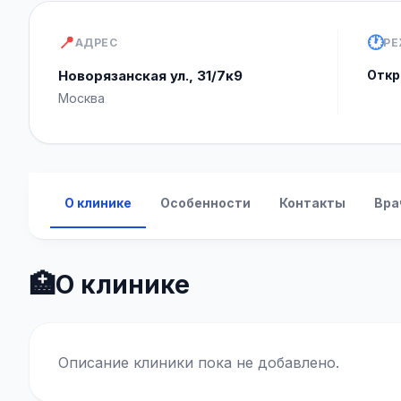
📍
🕐
АДРЕС
РЕ
Новорязанская ул., 31/7к9
Откр
Москва
О клинике
Особенности
Контакты
Вра
🏥
О клинике
Описание клиники пока не добавлено.