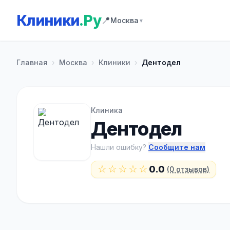
Клиники
.Ру
📍
Москва
▼
Главная
›
Москва
›
Клиники
›
Дентодел
Клиника
Дентодел
Нашли ошибку?
Сообщите нам
☆☆☆☆☆
0.0
(0 отзывов)