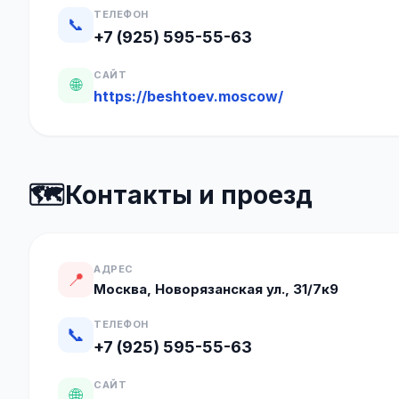
ТЕЛЕФОН
📞
+7 (925) 595-55-63
САЙТ
🌐
https://beshtoev.moscow/
🗺️
Контакты и проезд
АДРЕС
📍
Москва, Новорязанская ул., 31/7к9
ТЕЛЕФОН
📞
+7 (925) 595-55-63
САЙТ
🌐