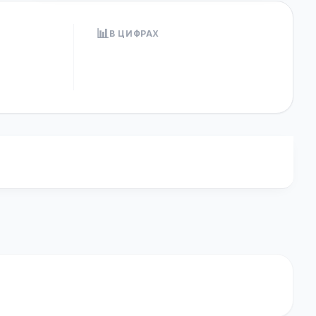
📊
В ЦИФРАХ