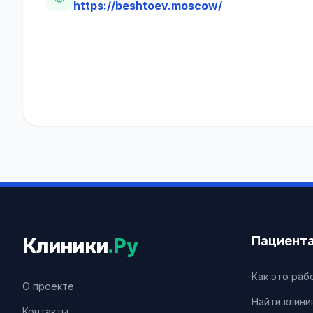
https://beshtoev.moscow/
Пациент
Клиники
.Ру
Как это раб
О проекте
Найти клини
Контакты