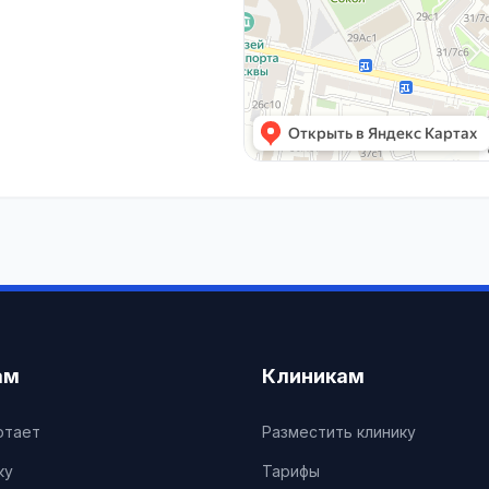
ам
Клиникам
отает
Разместить клинику
ку
Тарифы