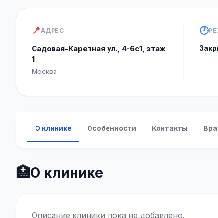
📍
🕐
АДРЕС
РЕ
Садовая-Каретная ул., 4-6с1, этаж
Закр
1
Москва
О клинике
Особенности
Контакты
Вра
🏥
О клинике
Описание клиники пока не добавлено.