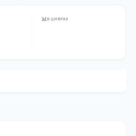
📊
В ЦИФРАХ