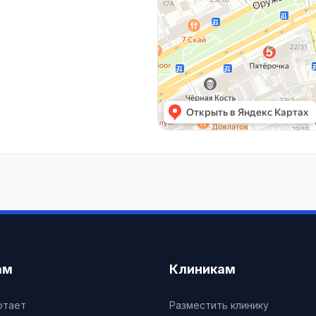
ам
Клиникам
отает
Разместить клинику