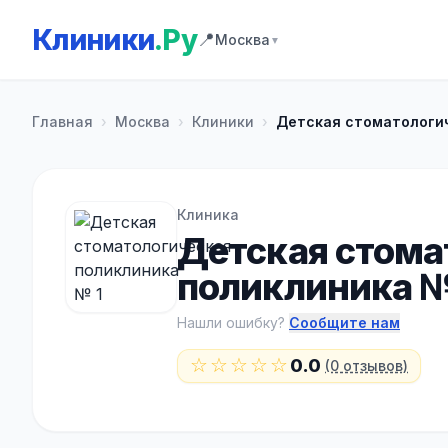
Клиники
.Ру
📍
Москва
▼
Главная
›
Москва
›
Клиники
›
Детская стоматологич
Клиника
Детская стома
поликлиника №
Нашли ошибку?
Сообщите нам
☆☆☆☆☆
0.0
(0 отзывов)