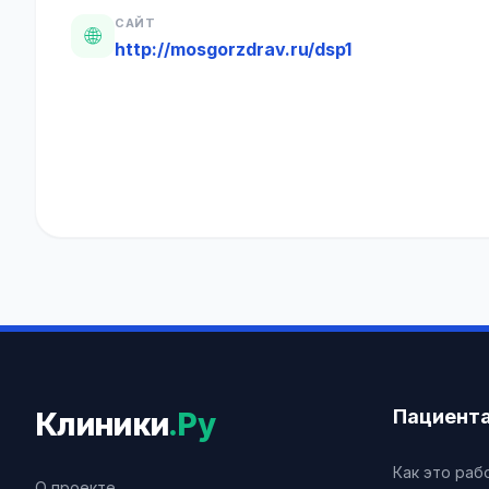
САЙТ
🌐
http://mosgorzdrav.ru/dsp1
Пациент
Клиники
.Ру
Как это раб
О проекте