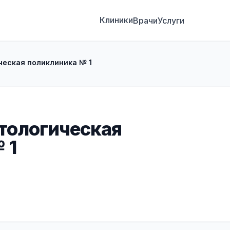
Клиники
Врачи
Услуги
еская поликлиника № 1
тологическая
 1