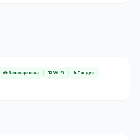
🚲 Велопарковка
📶 Wi-Fi
♿ Пандус