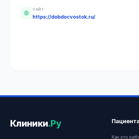
САЙТ
🌐
https://dobdocvostok.ru/
Пациент
Клиники
.Ру
Как это раб