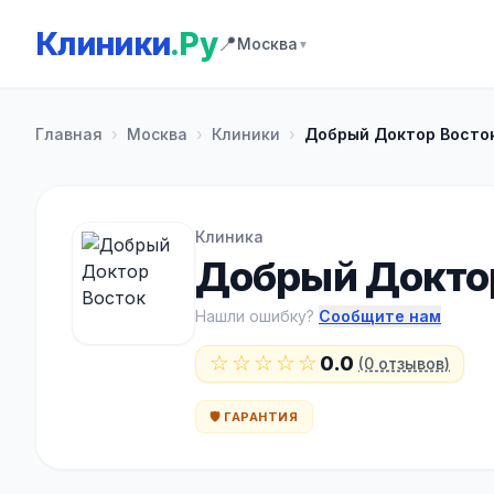
Клиники
.Ру
📍
Москва
▼
Главная
›
Москва
›
Клиники
›
Добрый Доктор Восто
Клиника
Добрый Докто
Нашли ошибку?
Сообщите нам
☆☆☆☆☆
0.0
(0 отзывов)
🛡️ ГАРАНТИЯ