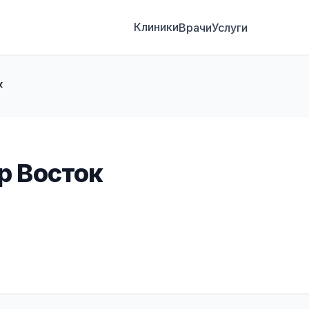
Клиники
Врачи
Услуги
к
р Восток