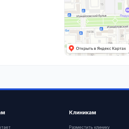
ам
Клиникам
отает
Разместить клинику