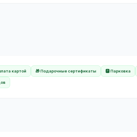
плата картой
🎁 Подарочные сертификаты
🅿️ Парковка
дов