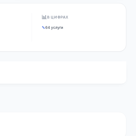
📊
В ЦИФРАХ
🔧
64 услуги