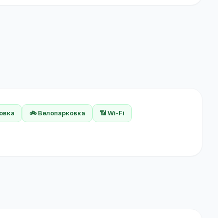
ковка
🚲 Велопарковка
📶 Wi-Fi