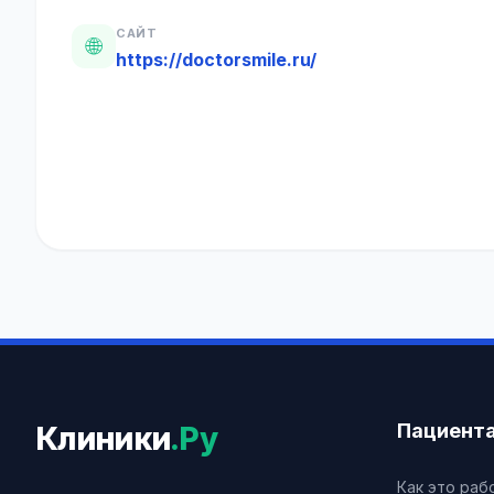
САЙТ
🌐
https://doctorsmile.ru/
Пациент
Клиники
.Ру
Как это раб