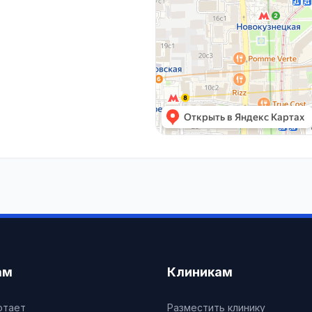
ам
Клиникам
отает
Разместить клинику