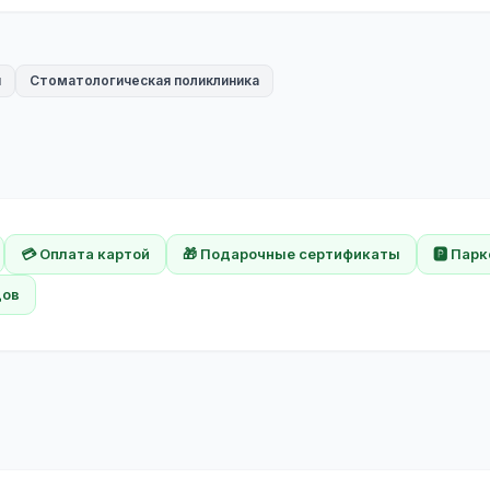
я
Стоматологическая поликлиника
💳 Оплата картой
🎁 Подарочные сертификаты
🅿️ Пар
дов