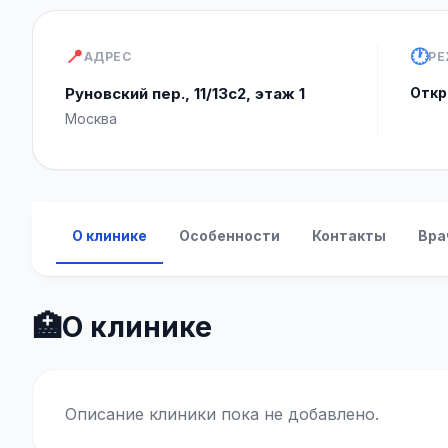
📍
🕐
АДРЕС
РЕ
Руновский пер., 11/13с2, этаж 1
Откр
Москва
О клинике
Особенности
Контакты
Вра
🏥
О клинике
Описание клиники пока не добавлено.