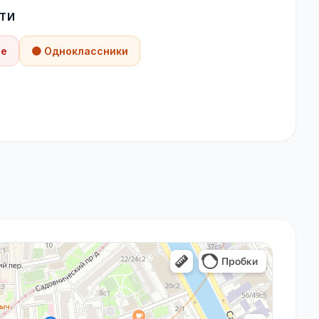
ТИ
be
🟠 Одноклассники