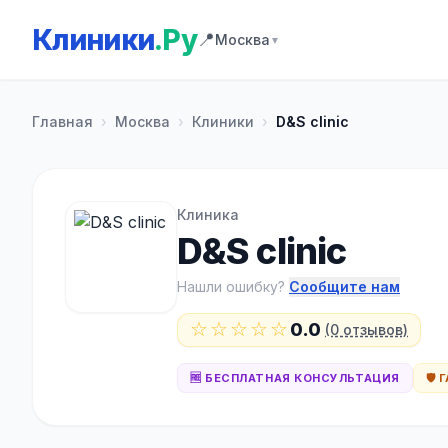
Клиники
.Ру
📍
Москва
▼
Главная
›
Москва
›
Клиники
›
D&S clinic
Клиника
D&S clinic
Нашли ошибку?
Сообщите нам
☆☆☆☆☆
0.0
(0 отзывов)
🆓 БЕСПЛАТНАЯ КОНСУЛЬТАЦИЯ
🛡️