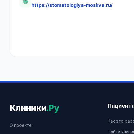
🌐
https://stomatologiya-moskva.ru/
Пациент
Клиники
.Ру
Как это раб
О проекте
Найти клини