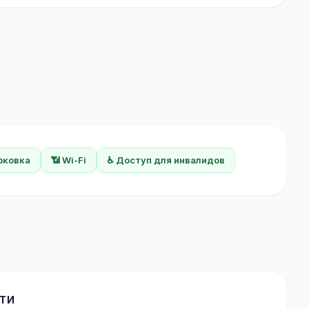
арковка
📶 Wi-Fi
♿ Доступ для инвалидов
ТИ