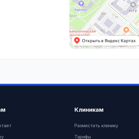
ам
Клиникам
отает
Разместить клинику
ку
Тарифы