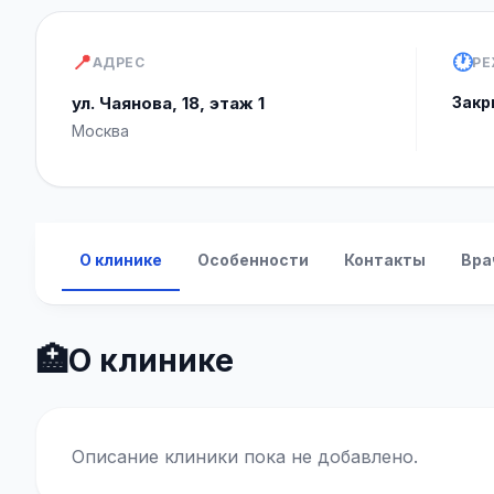
📍
🕐
АДРЕС
РЕ
ул. Чаянова, 18, этаж 1
Закр
Москва
О клинике
Особенности
Контакты
Вра
🏥
О клинике
Описание клиники пока не добавлено.