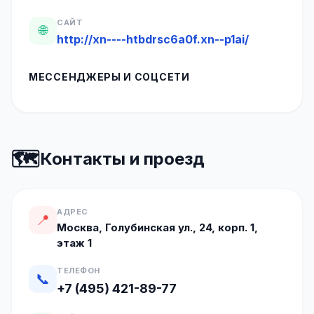
САЙТ
🌐
http://xn----htbdrsc6a0f.xn--p1ai/
МЕССЕНДЖЕРЫ И СОЦСЕТИ
🗺️
Контакты и проезд
АДРЕС
📍
Москва, Голубинская ул., 24, корп. 1,
этаж 1
ТЕЛЕФОН
📞
+7 (495) 421-89-77