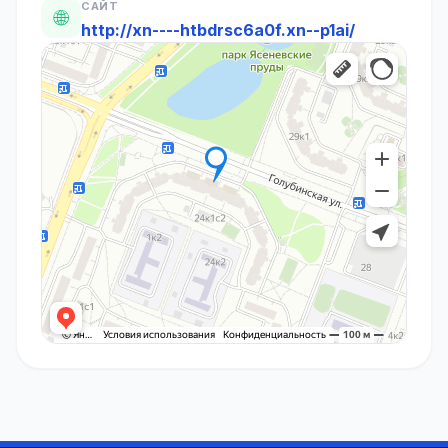
САЙТ
🌐
http://xn----htbdrsc6a0f.xn--p1ai/