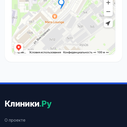
Клиники
.Ру
О проекте