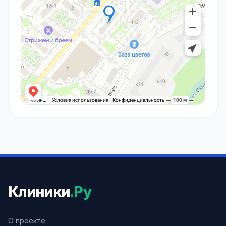
Клиники
.Ру
О проекте