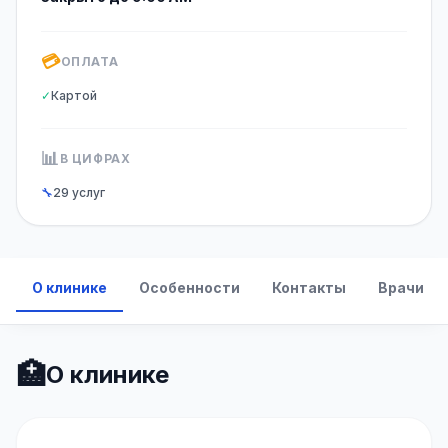
💳
ОПЛАТА
✓
Картой
📊
В ЦИФРАХ
🔧
29 услуг
О клинике
Особенности
Контакты
Врачи
🏥
О клинике