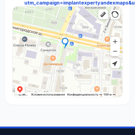
utm_campaign=implantexpertyandexmaps