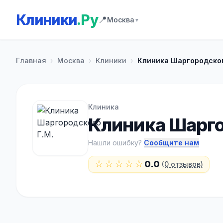
Клиники
.Ру
📍
Москва
▼
Главная
›
Москва
›
Клиники
›
Клиника Шаргородског
Клиника
Клиника Шарго
Нашли ошибку?
Сообщите нам
☆☆☆☆☆
0.0
(0 отзывов)