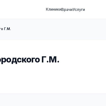
Клиники
Врачи
Услуги
о Г.М.
родского Г.М.