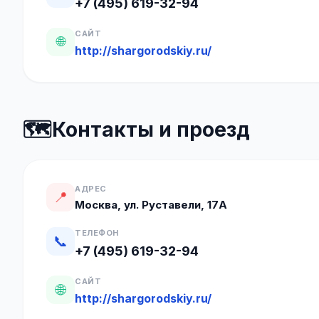
+7 (495) 619-32-94
САЙТ
🌐
http://shargorodskiy.ru/
🗺️
Контакты и проезд
АДРЕС
📍
Москва, ул. Руставели, 17А
ТЕЛЕФОН
📞
+7 (495) 619-32-94
САЙТ
🌐
http://shargorodskiy.ru/