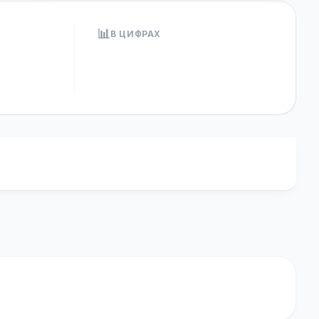
📊
В ЦИФРАХ