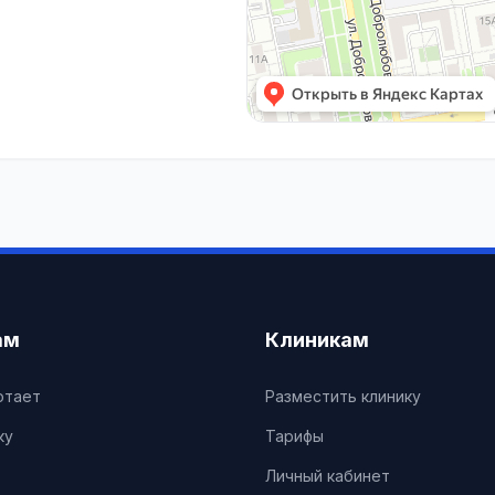
ам
Клиникам
отает
Разместить клинику
ку
Тарифы
Личный кабинет