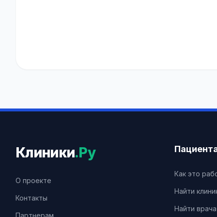
Пациент
Клиники
.Ру
Как это раб
О проекте
Найти клини
Контакты
Найти врача
Партнерам