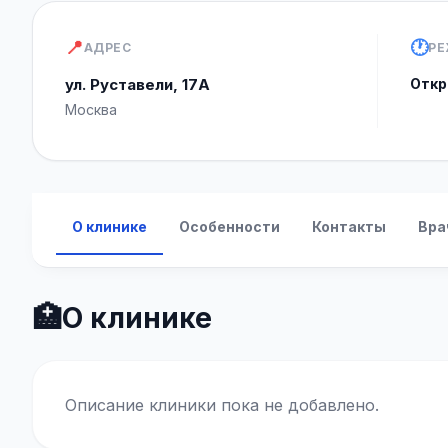
📍
🕐
АДРЕС
РЕ
ул. Руставели, 17А
Откр
Москва
О клинике
Особенности
Контакты
Вра
🏥
О клинике
Описание клиники пока не добавлено.