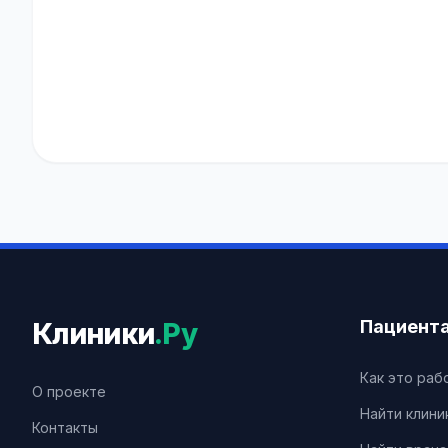
Пациент
Клиники
.Ру
Как это раб
О проекте
Найти клини
Контакты