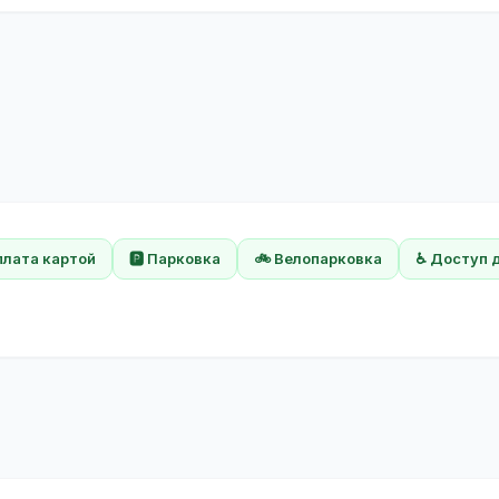
плата картой
🅿️ Парковка
🚲 Велопарковка
♿ Доступ 