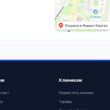
ам
Клиникам
отает
Разместить клинику
ку
Тарифы