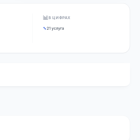
📊
В ЦИФРАХ
🔧
21 услуга