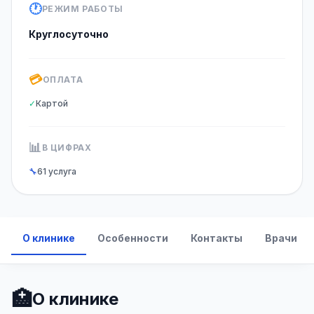
🕐
РЕЖИМ РАБОТЫ
Круглосуточно
💳
ОПЛАТА
✓
Картой
📊
В ЦИФРАХ
🔧
61 услуга
О клинике
Особенности
Контакты
Врачи
🏥
О клинике