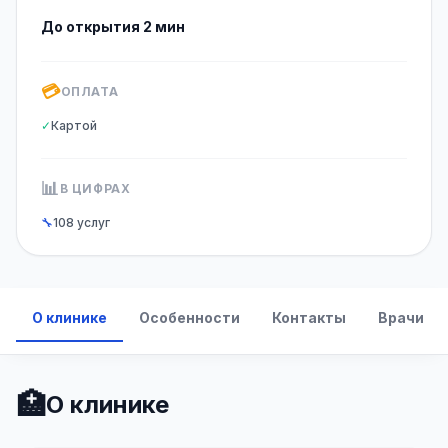
До открытия 2 мин
💳
ОПЛАТА
✓
Картой
📊
В ЦИФРАХ
🔧
108 услуг
О клинике
Особенности
Контакты
Врачи
🏥
О клинике