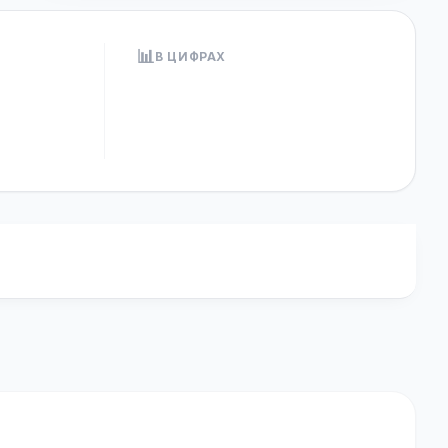
📊
В ЦИФРАХ