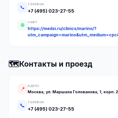
ТЕЛЕФОН
📞
+7 (495) 023-27-55
САЙТ
🌐
https://medsi.ru/clinics/marino/?
utm_campaign=marino&utm_medium=cpc
🗺️
Контакты и проезд
АДРЕС
📍
Москва, ул. Маршала Голованова, 1, корп. 2
ТЕЛЕФОН
📞
+7 (495) 023-27-55