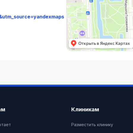
&utm_source=yandexmaps
ам
Клиникам
отает
Разместить клинику