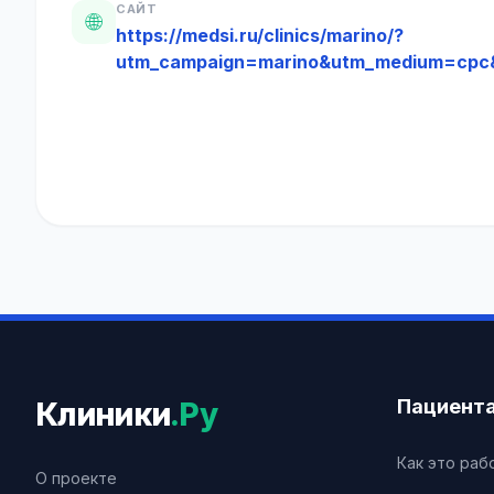
САЙТ
🌐
https://medsi.ru/clinics/marino/?
utm_campaign=marino&utm_medium=cpc
Пациент
Клиники
.Ру
Как это раб
О проекте