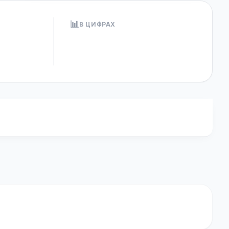
📊
В ЦИФРАХ