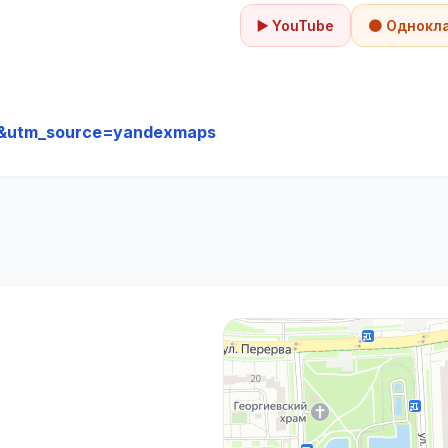
▶️ YouTube
🟠 Однокл
&utm_source=yandexmaps