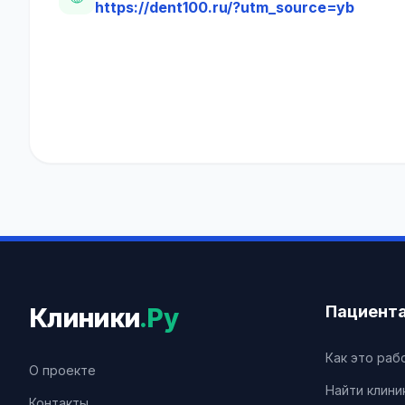
https://dent100.ru/?utm_source=yb
Пациент
Клиники
.Ру
Как это раб
О проекте
Найти клини
Контакты