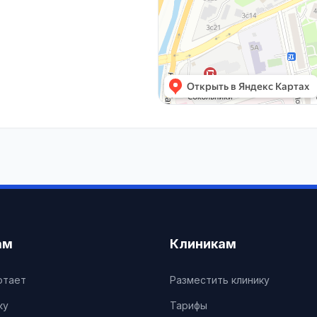
ам
Клиникам
отает
Разместить клинику
ку
Тарифы