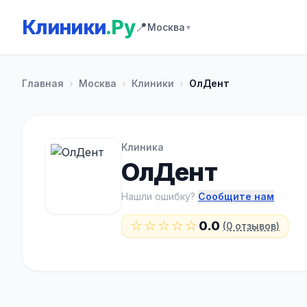
Клиники
.Ру
📍
Москва
▼
Главная
›
Москва
›
Клиники
›
ОлДент
Клиника
ОлДент
Нашли ошибку?
Сообщите нам
☆☆☆☆☆
0.0
(0 отзывов)