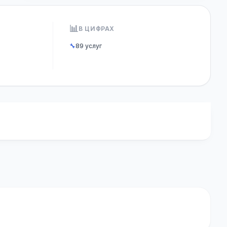
📊
В ЦИФРАХ
🔧
89 услуг