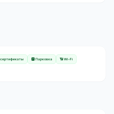
 сертификаты
🅿️ Парковка
📶 Wi-Fi