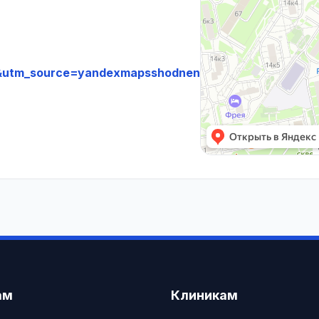
utm_source=yandexmapsshodnen
ам
Клиникам