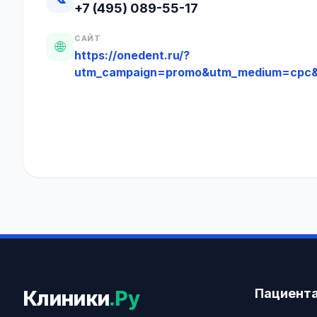
+7 (495) 089-55-17
САЙТ
🌐
https://onedent.ru/?
utm_campaign=promo&utm_medium=cpc&
Пациент
Клиники
.Ру