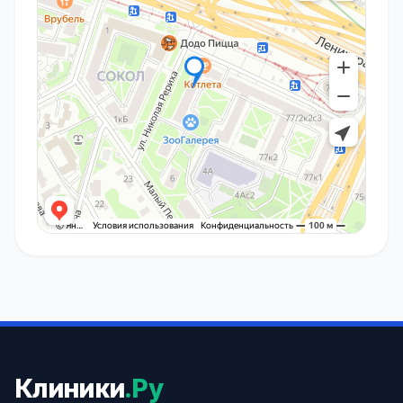
Клиники
.Ру