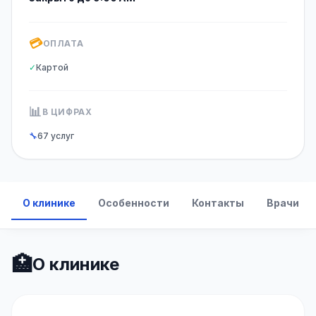
💳
ОПЛАТА
✓
Картой
📊
В ЦИФРАХ
🔧
67 услуг
О клинике
Особенности
Контакты
Врачи
🏥
О клинике