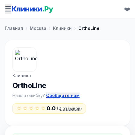
☰
Клиники
.Ру
❤️
Главная
›
Москва
›
Клиники
›
OrthoLine
Клиника
OrthoLine
Нашли ошибку?
Сообщите нам
☆☆☆☆☆
0.0
(0 отзывов)