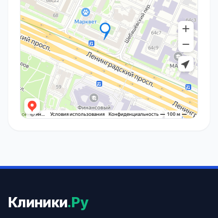
Клиники
.Ру