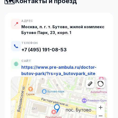
🗺️
Контакты и проезд
АДРЕС
📍
Москва, п. г. т. Бутово, жилой комплекс
Бутово Парк, 23, корп. 1
ТЕЛЕФОН
📞
+7 (495) 191-08-53
САЙТ
🌐
https://www.pre-ambula.ru/doctor-
butov-park/?rs=ya_butovpark_site