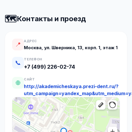
🗺️
Контакты и проезд
АДРЕС
📍
Москва, ул. Шверника, 13, корп. 1, этаж 1
ТЕЛЕФОН
📞
+7 (499) 226-02-74
САЙТ
🌐
http://akademicheskaya.prezi-dent.ru/?
utm_campaign=yandex_map&utm_medium=y