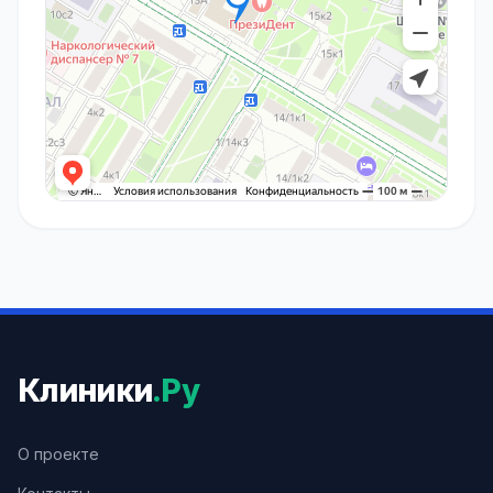
Клиники
.Ру
О проекте