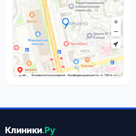
Клиники
.Ру