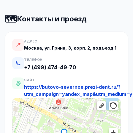
🗺️
Контакты и проезд
АДРЕС
📍
Москва, ул. Грина, 3, корп. 2, подъезд 1
ТЕЛЕФОН
📞
+7 (499) 474-49-70
САЙТ
🌐
https://butovo-severnoe.prezi-dent.ru/?
utm_campaign=yandex_map&utm_medium=y