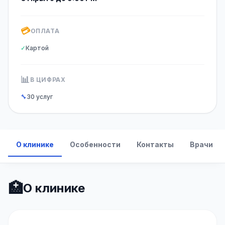
💳
ОПЛАТА
✓
Картой
📊
В ЦИФРАХ
🔧
30 услуг
О клинике
Особенности
Контакты
Врачи
🏥
О клинике