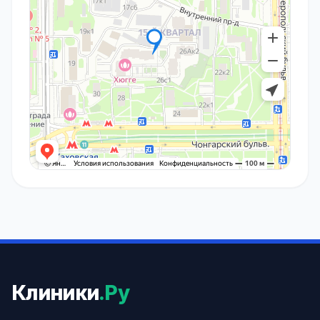
Клиники
.Ру