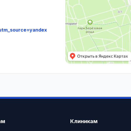
utm_source=yandex
ам
Клиникам