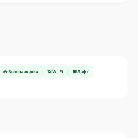
🚲 Велопарковка
📶 Wi-Fi
🛗 Лифт