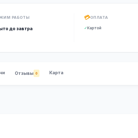
💳
ЖИМ РАБОТЫ
ОПЛАТА
✓
Картой
ыто до завтра
чи
Карта
Отзывы
0