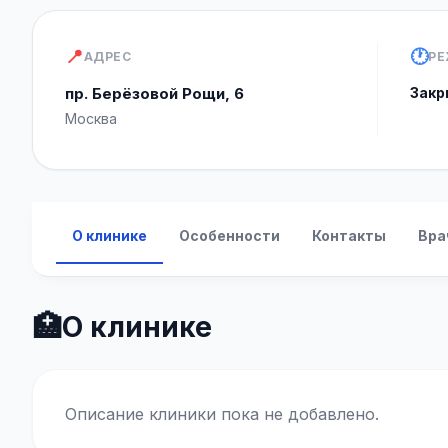
📍
🕐
АДРЕС
РЕ
пр. Берёзовой Рощи, 6
Закр
Москва
О клинике
Особенности
Контакты
Вра
🏥
О клинике
Описание клиники пока не добавлено.