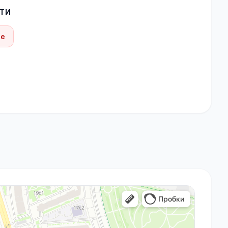
ТИ
be