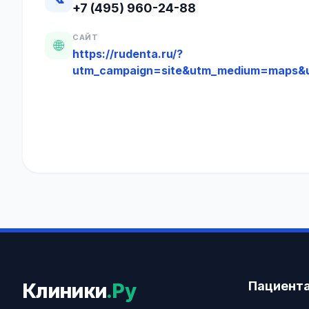
+7 (495) 960-24-88
САЙТ
🌐
https://rudenta.ru/?
utm_campaign=site&utm_medium=maps&
Пациент
Клиники
.Ру