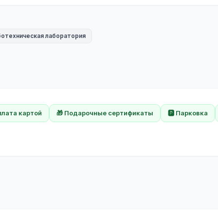
ботехническая лаборатория
плата картой
🎁 Подарочные сертификаты
🅿️ Парковка