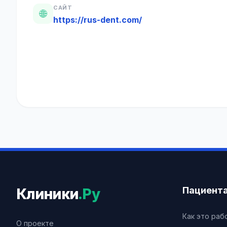
САЙТ
🌐
https://rus-dent.com/
Пациент
Клиники
.Ру
Как это раб
О проекте