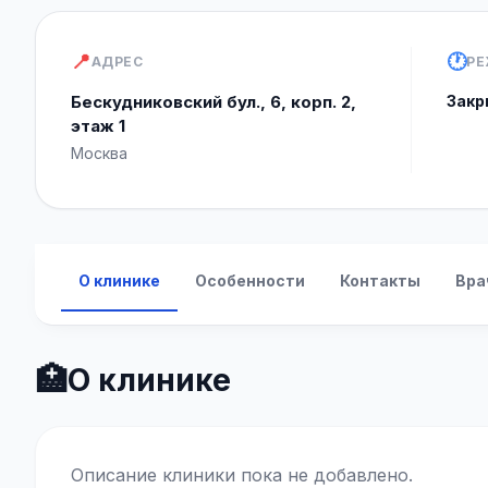
📍
🕐
АДРЕС
РЕ
Бескудниковский бул., 6, корп. 2,
Закр
этаж 1
Москва
О клинике
Особенности
Контакты
Вра
🏥
О клинике
Описание клиники пока не добавлено.