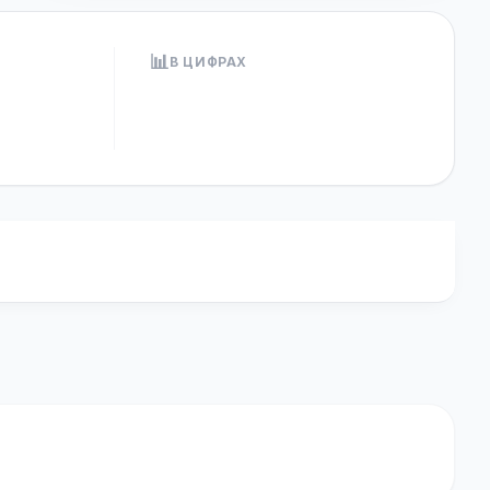
📊
В ЦИФРАХ