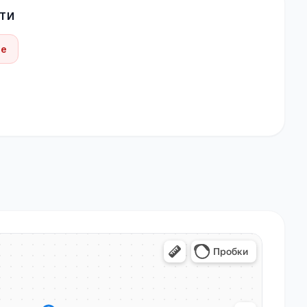
ТИ
be