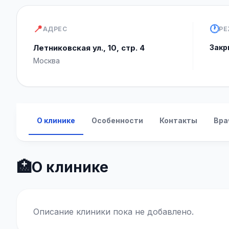
📍
🕐
АДРЕС
РЕ
Летниковская ул., 10, стр. 4
Закр
Москва
О клинике
Особенности
Контакты
Вра
🏥
О клинике
Описание клиники пока не добавлено.