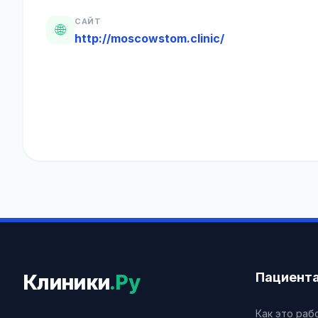
САЙТ
🌐
http://moscowstom.clinic/
Пациент
Клиники
.Ру
Как это раб