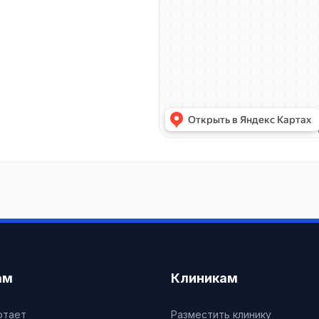
ам
Клиникам
отает
Разместить клинику