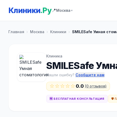
Клиники
.Ру
📍
Москва
▼
Главная
›
Москва
›
Клиники
›
SMILESafe Умная стом
Клиника
SMILESafe Умн
Нашли ошибку?
Сообщите нам
☆☆☆☆☆
0.0
(0 отзывов)
🆓 БЕСПЛАТНАЯ КОНСУЛЬТАЦИЯ
🛡️