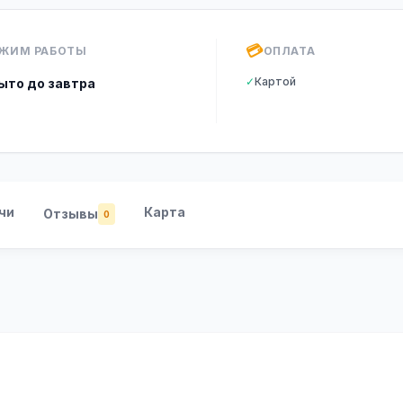
💳
ЖИМ РАБОТЫ
ОПЛАТА
✓
Картой
ыто до завтра
чи
Карта
Отзывы
0