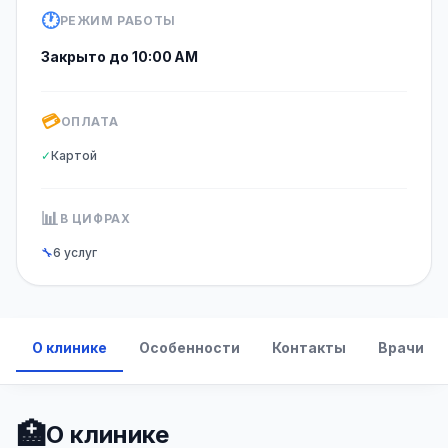
🕐
РЕЖИМ РАБОТЫ
Закрыто до 10:00 AM
💳
ОПЛАТА
✓
Картой
📊
В ЦИФРАХ
🔧
6 услуг
О клинике
Особенности
Контакты
Врачи
🏥
О клинике