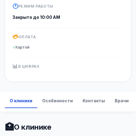
🕐
РЕЖИМ РАБОТЫ
Закрыто до 10:00 AM
💳
ОПЛАТА
✓
Картой
📊
В ЦИФРАХ
О клинике
Особенности
Контакты
Врачи
🏥
О клинике