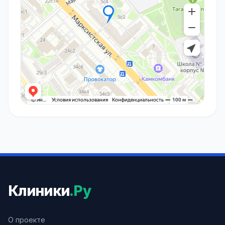
Клиники
.Ру
О проекте