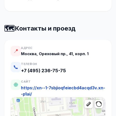
🗺️
Контакты и проезд
АДРЕС
📍
Москва, Ореховый пр., 41, корп. 1
ТЕЛЕФОН
📞
+7 (495) 236-75-75
САЙТ
🌐
https://xn--1-7sbjioqfeiecbd4acqd3v.xn-
-p1ai/