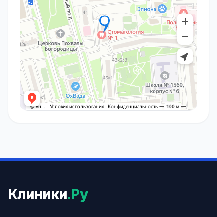
Клиники
.Ру