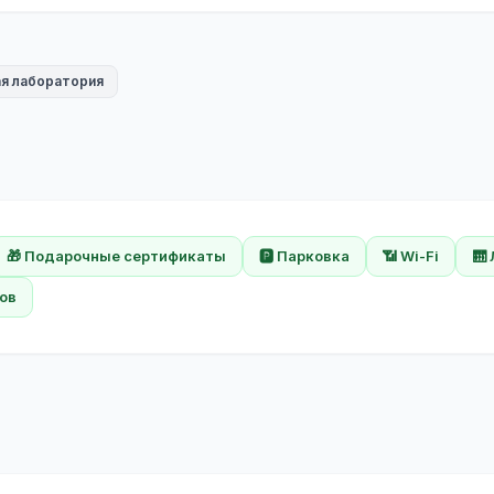
я лаборатория
🎁 Подарочные сертификаты
🅿️ Парковка
📶 Wi-Fi
🛗
ов