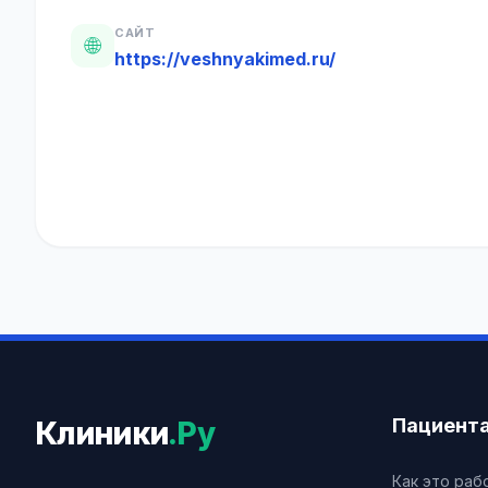
САЙТ
🌐
https://veshnyakimed.ru/
Пациент
Клиники
.Ру
Как это раб