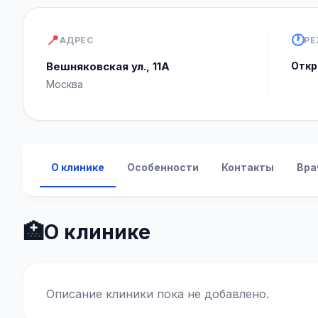
📍
🕐
АДРЕС
РЕ
Вешняковская ул., 11А
Откр
Москва
О клинике
Особенности
Контакты
Вра
🏥
О клинике
Описание клиники пока не добавлено.