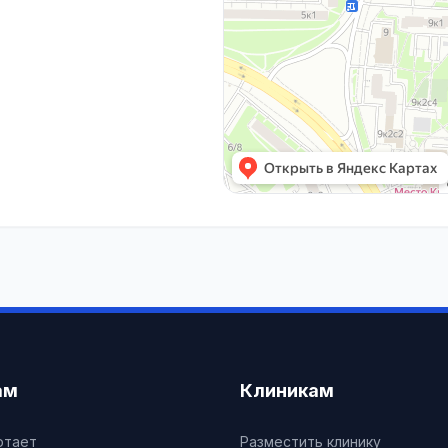
ам
Клиникам
отает
Разместить клинику