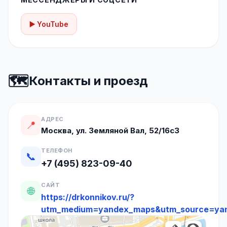
▶️ YouTube
🗺️
Контакты и проезд
АДРЕС
📍
Москва, ул. Земляной Вал, 52/16с3
ТЕЛЕФОН
📞
+7 (495) 823-09-40
САЙТ
🌐
https://drkonnikov.ru/?
utm_medium=yandex_maps&utm_source=ya