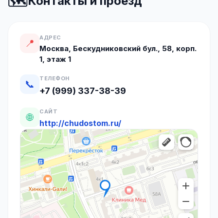
🗺️
Контакты и проезд
АДРЕС
📍
Москва, Бескудниковский бул., 58, корп.
1, этаж 1
ТЕЛЕФОН
📞
+7 (999) 337-38-39
САЙТ
🌐
http://chudostom.ru/