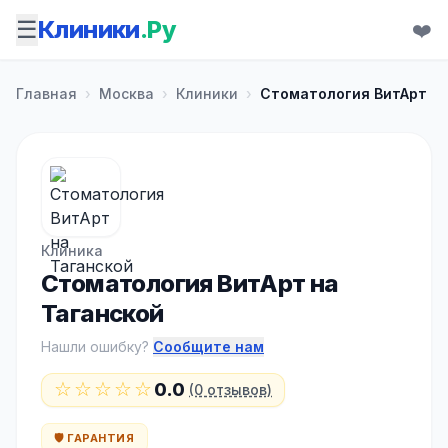
☰
Клиники
.Ру
❤️
Главная
›
Москва
›
Клиники
›
Стоматология ВитАрт на
Клиника
Стоматология ВитАрт на
Таганской
Нашли ошибку?
Сообщите нам
☆☆☆☆☆
0.0
(0 отзывов)
🛡️ ГАРАНТИЯ