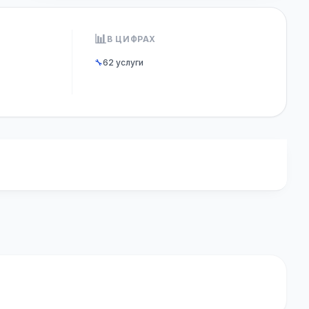
📊
В ЦИФРАХ
🔧
62 услуги