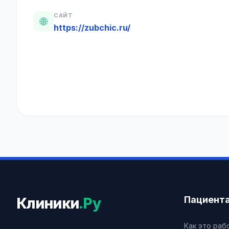
САЙТ
🌐
https://zubchic.ru/
Пациент
Клиники
.Ру
Как это раб