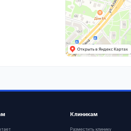
ам
Клиникам
отает
Разместить клинику