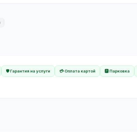
я
🛡️ Гарантия на услуги
💳 Оплата картой
🅿️ Парковка