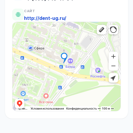
САЙТ
🌐
http://dent-ug.ru/