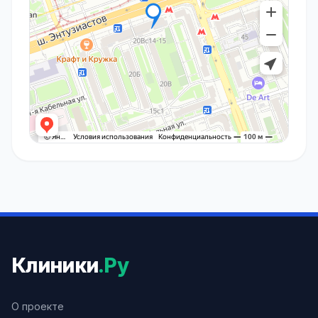
Клиники
.Ру
О проекте