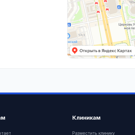
ам
Клиникам
отает
Разместить клинику