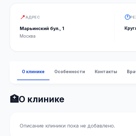
📍
🕐
АДРЕС
РЕ
Марьинский бул., 1
Круг
Москва
О клинике
Особенности
Контакты
Вра
🏥
О клинике
Описание клиники пока не добавлено.