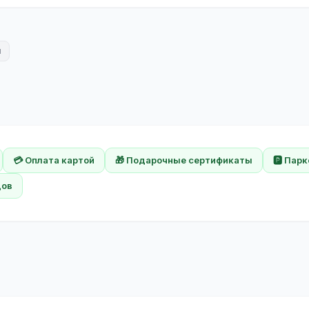
я
💳 Оплата картой
🎁 Подарочные сертификаты
🅿️ Пар
дов