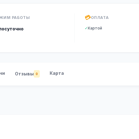
💳
ЖИМ РАБОТЫ
ОПЛАТА
✓
Картой
лосуточно
чи
Карта
Отзывы
0