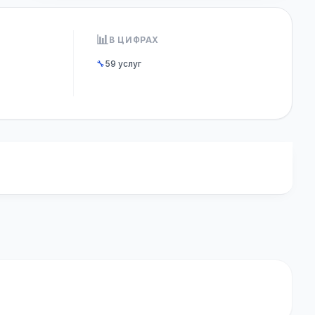
📊
В ЦИФРАХ
🔧
59 услуг