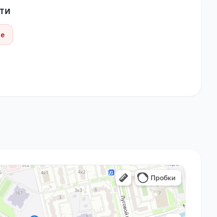
ТИ
be