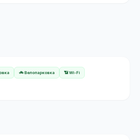
ковка
🚲 Велопарковка
📶 Wi-Fi