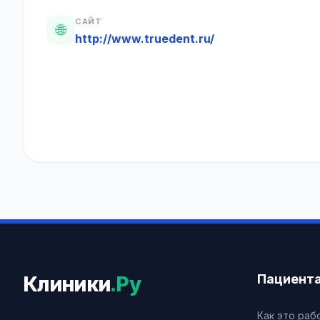
САЙТ
🌐
http://www.truedent.ru/
Пациент
Клиники
.Ру
Как это раб