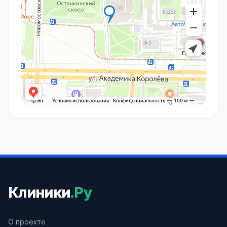
Клиники
.Ру
О проекте